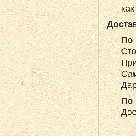
как
Достав
По 
Сто
При
Са
Дар
По 
Дос