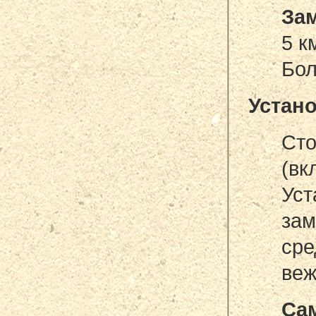
Зам
5 к
Бол
Устано
Сто
(вк
Ус
зам
сре
веж
Са