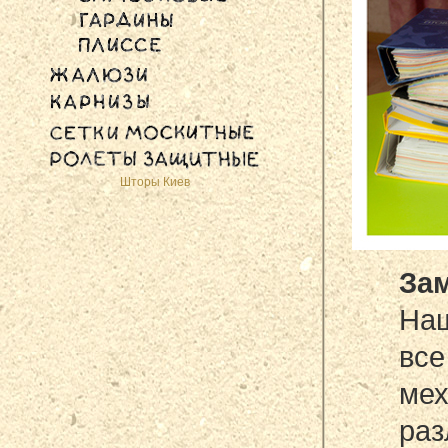
Шторы Киев
Зам
Наш
все
ме
раз